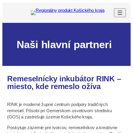
Prejsť
na
obsah
Naši hlavní partneri
Remeselnícky inkubátor RINK –
miesto, kde remeslo ožíva
RINK je moderné župné centrum podpory tradičných
remesiel. Pôsobí pri Gemerskom osvetovom stredisku
(GOS) a zastrešuje územie Košického kraja.
Poskytuje zázemie pre tvorcov, remeselníkov a kreatívne