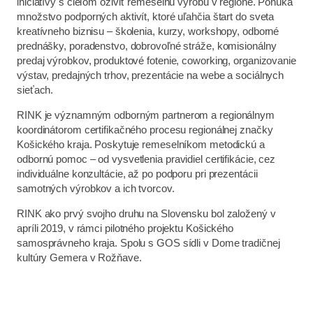
iniciatívy s cieľom oživiť remeselnú výrobu v regióne. Ponúka
množstvo podporných aktivít, ktoré uľahčia štart do sveta
kreatívneho biznisu – školenia, kurzy, workshopy, odborné
prednášky, poradenstvo, dobrovoľné stráže, komisionálny
predaj výrobkov, produktové fotenie, coworking, organizovanie
výstav, predajných trhov, prezentácie na webe a sociálnych
sieťach.
RINK je významným odborným partnerom a regionálnym
koordinátorom certifikačného procesu regionálnej značky
Košického kraja. Poskytuje remeselníkom metodickú a
odbornú pomoc – od vysvetlenia pravidiel certifikácie, cez
individuálne konzultácie, až po podporu pri prezentácii
samotných výrobkov a ich tvorcov.
RINK ako prvý svojho druhu na Slovensku bol založený v
apríli 2019, v rámci pilotného projektu Košického
samosprávneho kraja. Spolu s GOS sídli v Dome tradičnej
kultúry Gemera v Rožňave.